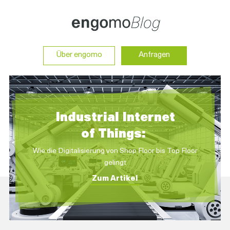
Über engomo
Anfragen
Industrial I
ntern
et
of Things:
Wie die Digitalisierung von Shop Floor bis Top Floor
gelingt
Zum Artikel