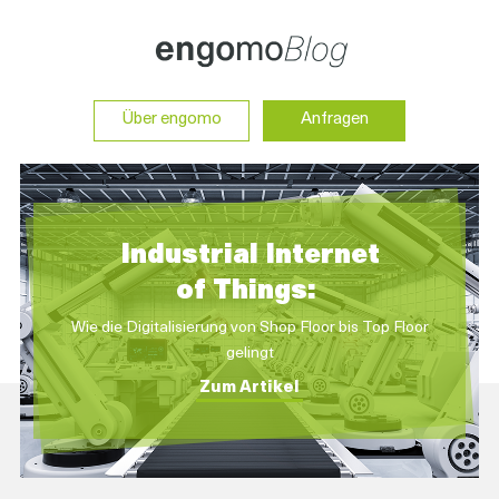
Über engomo
Anfragen
Industrial I
ntern
et
of Things:
Wie die Digitalisierung von Shop Floor bis Top Floor
gelingt
Zum Artikel