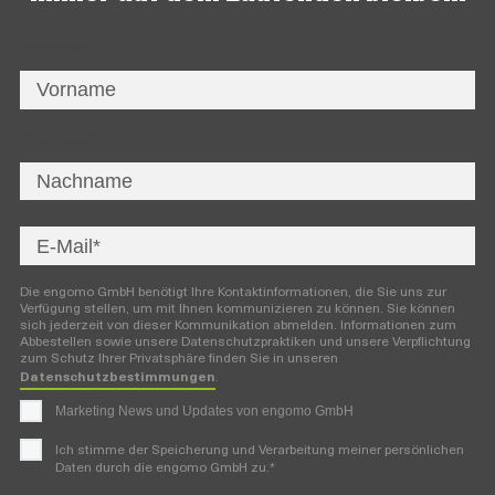
Vorname
Nachname
Die engomo GmbH benötigt Ihre Kontaktinformationen, die Sie uns zur
Verfügung stellen, um mit Ihnen kommunizieren zu können. Sie können
sich jederzeit von dieser Kommunikation abmelden. Informationen zum
Abbestellen sowie unsere Datenschutzpraktiken und unsere Verpflichtung
zum Schutz Ihrer Privatsphäre finden Sie in unseren
Datenschutzbestimmungen
.
Marketing News und Updates von engomo GmbH
Ich stimme der Speicherung und Verarbeitung meiner persönlichen
*
Daten durch die engomo GmbH zu.