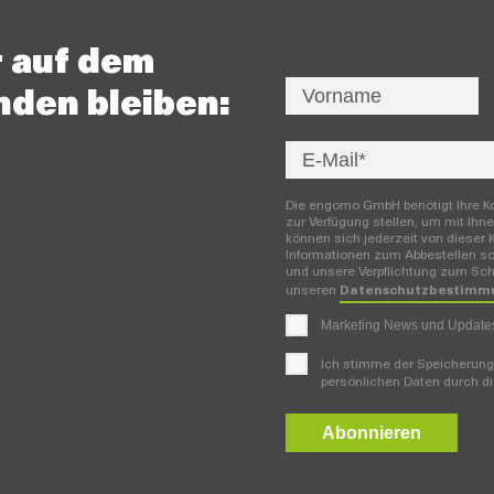
 auf dem
Vorname
nden bleiben:
Die engomo GmbH benötigt Ihre Ko
zur Verfügung stellen, um mit Ih
können sich jederzeit von diese
Informationen zum Abbestellen s
und unsere Verpflichtung zum Schu
unseren
Datenschutzbestimm
Marketing News und Updat
Ich stimme der Speicherung
persönlichen Daten durch 