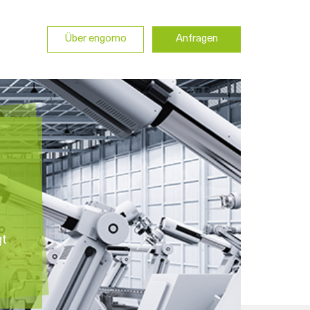
Über engomo
Anfragen
gt