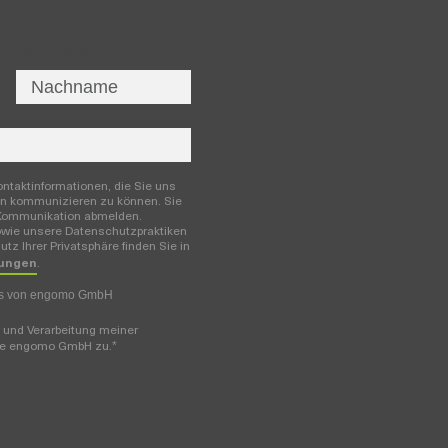
Nachname
ntaktinformationen, die Sie uns
nen kommunizieren zu können. Sie
r Kommunikation abmelden.
owie unsere Datenschutzpraktiken
tz Ihrer Privatsphäre finden Sie in
ungen
.
es von engomo GmbH
 und Verarbeitung meiner
*
die engomo GmbH zu.