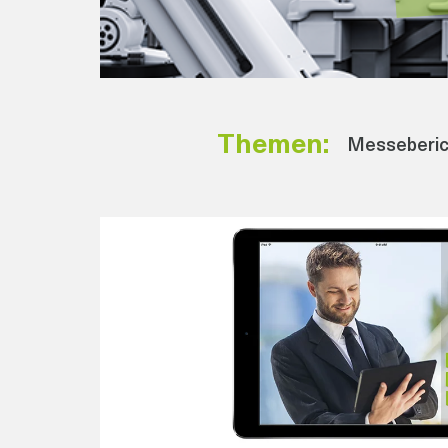
Themen:
Messeberic