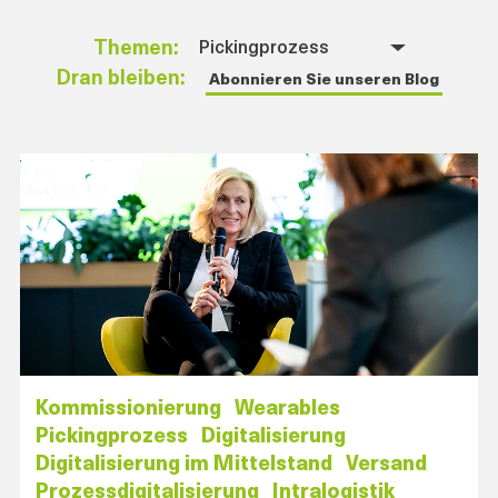
Themen:
Pickingprozess
Dran bleiben:
Abonnieren Sie unseren Blog
Kommissionierung
Wearables
Pickingprozess
Digitalisierung
Digitalisierung im Mittelstand
Versand
Prozessdigitalisierung
Intralogistik