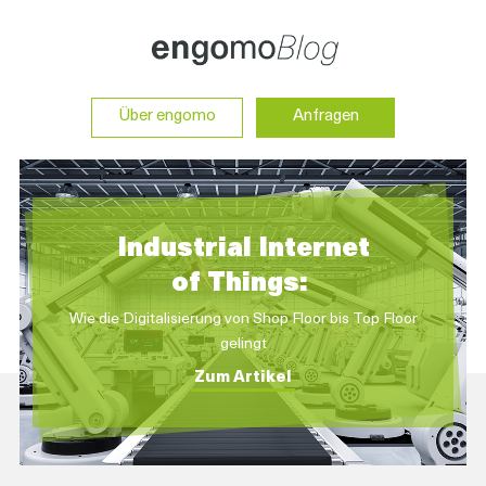
Über engomo
Anfragen
Industrial I
ntern
et
of Things:
Wie die Digitalisierung von Shop Floor bis Top Floor
gelingt
Zum Artikel